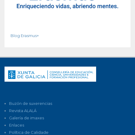
Blog Erasmus+
Buzón de suxerencias
Revista ALALÁ
Galería de imaxes
Enlaces
Política de Calidade