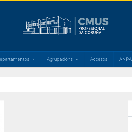
epartamentos
Agrupacións
Accesos
ANPA