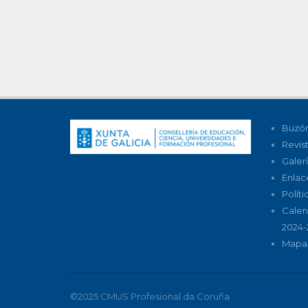
Buzón
Revis
Galer
Enlac
Polít
Calen
2024-
Mapa 
©2025 CMUS Profesional da Coruña