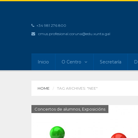
+34 981 276 800
cmus.profesional.coruna@edu.xunta.gal
Inicio
O Centro
Secretaría
D
HOME
TAG ARCHIVES: "NEE"
Concertos de alumnos
,
Exposicións