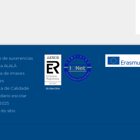
 de suxerencias
ta ALALÁ
ía de imaxes
es
ica de Calidade
dario escolar
2025
do sitio