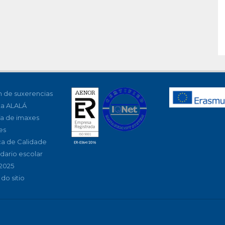
 de suxerencias
ta ALALÁ
ía de imaxes
es
ica de Calidade
dario escolar
2025
do sitio