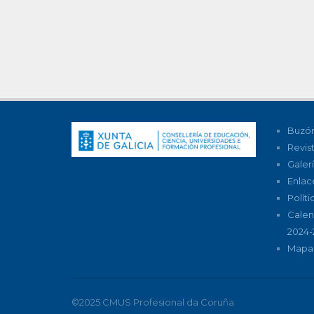
Buzón
Revis
Galer
Enlac
Polít
Calen
2024-
Mapa 
©2025 CMUS Profesional da Coruña