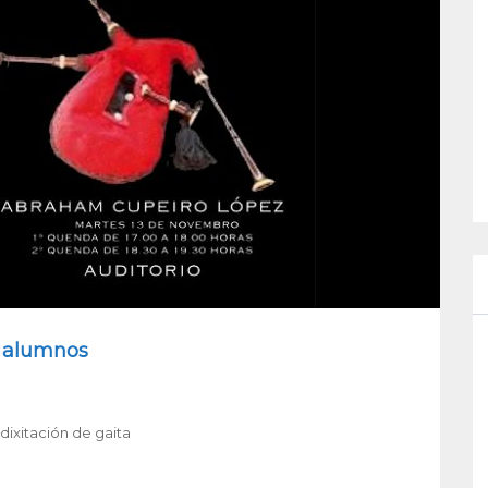
e alumnos
dixitación de gaita