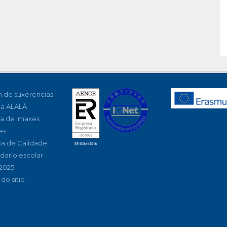
 de suxerencias
ta ALALÁ
ía de imaxes
es
ica de Calidade
dario escolar
2025
do sitio