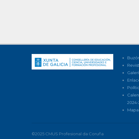
Buzón
Revis
Galer
Enlac
Polít
Calen
2024-
Mapa 
©2025 CMUS Profesional da Coruña