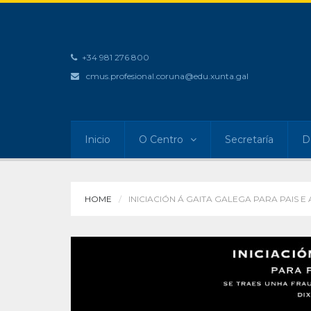
+34 981 276 800
cmus.profesional.coruna@edu.xunta.gal
Inicio
O Centro
Secretaría
D
HOME
INICIACIÓN Á GAITA GALEGA PARA PAIS 