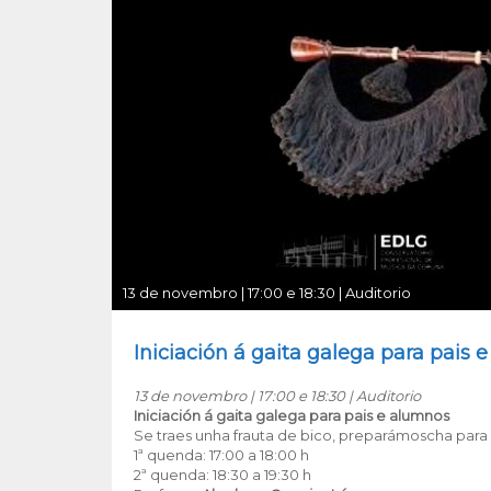
13 de novembro | 17:00 e 18:30 | Auditorio
Iniciación á gaita galega para pais 
13 de novembro | 17:00 e 18:30 | Auditorio
Iniciación á gaita galega para pais e alumnos
Se traes unha frauta de bico, preparámoscha para 
1ª quenda: 17:00 a 18:00 h
2ª quenda: 18:30 a 19:30 h