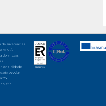
 de suxerencias
ta ALALÁ
ía de imaxes
es
ica de Calidade
dario escolar
2025
do sitio