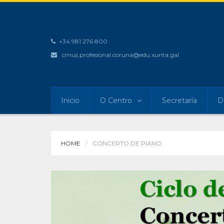
+34 981 276 800
cmus.profesional.coruna@edu.xunta.gal
Inicio
O Centro
Secretaría
D
HOME
CONCERTO DE PIANO