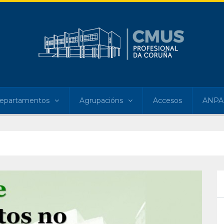
epartamentos
Agrupacións
Accesos
ANPA