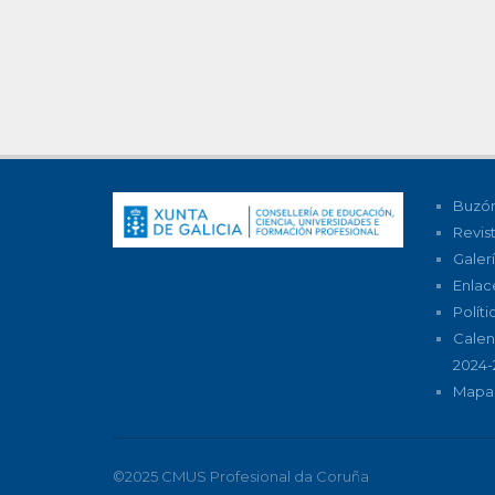
Buzón
Revis
Galer
Enlac
Polít
Calen
2024-
Mapa 
©2025 CMUS Profesional da Coruña