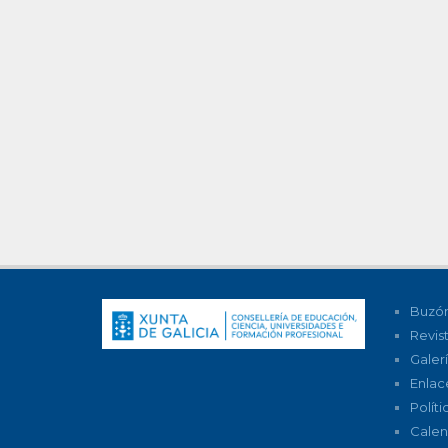
Buzón
Revis
Galer
Enlac
Polít
Calen