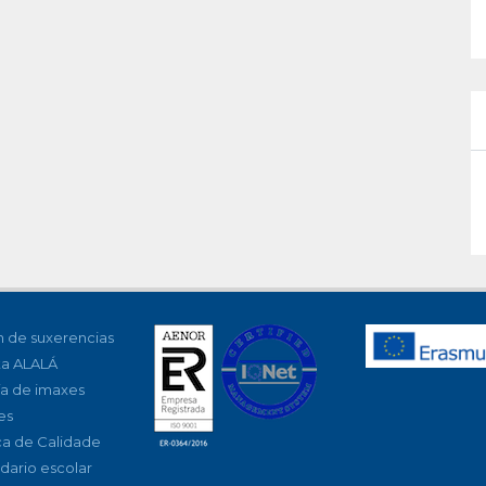
 de suxerencias
ta ALALÁ
ía de imaxes
es
ica de Calidade
dario escolar