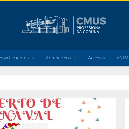
epartamentos
Agrupacións
Accesos
ANPA