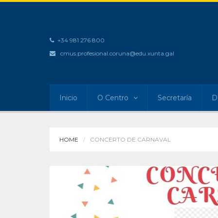
+34 981 276 800
cmus.profesional.coruna@edu.xunta.gal
Inicio
O Centro
Secretaría
D
HOME
CONCERTO DE CARNAVAL