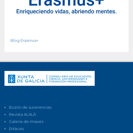
Blog Erasmus+
Buzón de suxerencias
Revista ALALÁ
Galería de imaxes
Enlaces