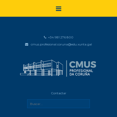
+34 981 276 800
cmus.profesional.coruna@edu.xunta.gal
Contactar